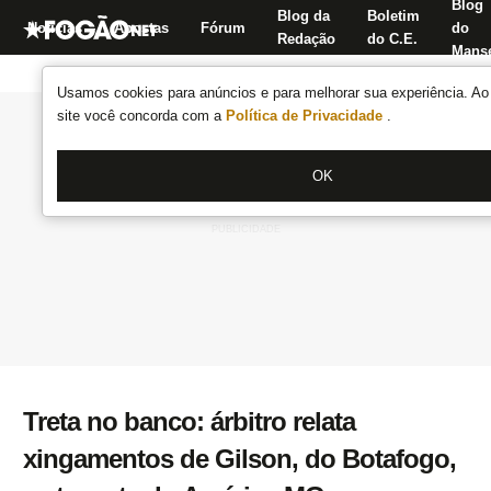
Blog
Blog da
Boletim
Notícias
Apostas
Fórum
do
Redação
do C.E.
Manse
Usamos cookies para anúncios e para melhorar sua experiência. Ao 
site você concorda com a
Política de Privacidade
.
OK
Treta no banco: árbitro relata
xingamentos de Gilson, do Botafogo,