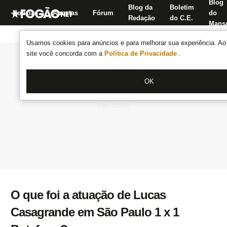
Blog
Blog da
Boletim
Notícias
Apostas
Fórum
do
Redação
do C.E.
Manse
Usamos cookies para anúncios e para melhorar sua experiência. Ao 
site você concorda com a
Política de Privacidade
.
OK
O que foi a atuação de Lucas
Casagrande em São Paulo 1 x 1