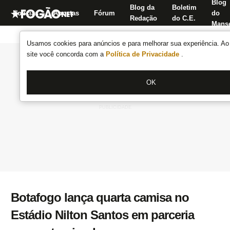
Blog
Blog da
Boletim
Notícias
Apostas
Fórum
do
Redação
do C.E.
Manse
Usamos cookies para anúncios e para melhorar sua experiência. Ao 
site você concorda com a
Política de Privacidade
.
OK
Botafogo lança quarta camisa no
Estádio Nilton Santos em parceria