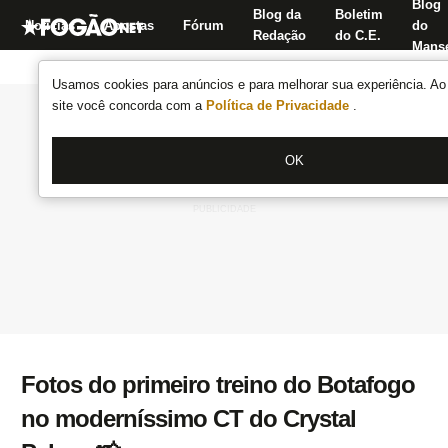
Blog
Blog da
Boletim
Notícias
Apostas
Fórum
do
Redação
do C.E.
Manse
Usamos cookies para anúncios e para melhorar sua experiência. Ao 
site você concorda com a
Política de Privacidade
.
OK
Fotos do primeiro treino do Botafogo
no moderníssimo CT do Crystal