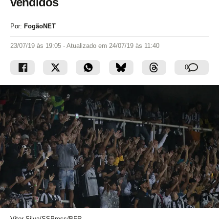
vendidos
Por:
FogãoNET
23/07/19 às 19:05
- Atualizado em
24/07/19 às 11:40
0
Vitor Silva/SSPress/BFR