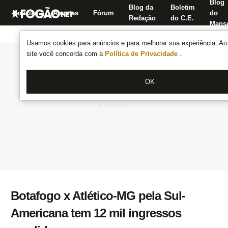
Blog
Blog da
Boletim
Notícias
Apostas
Fórum
do
Redação
do C.E.
Manse
Usamos cookies para anúncios e para melhorar sua experiência. Ao 
site você concorda com a
Política de Privacidade
.
OK
Botafogo x Atlético-MG pela Sul-
Americana tem 12 mil ingressos