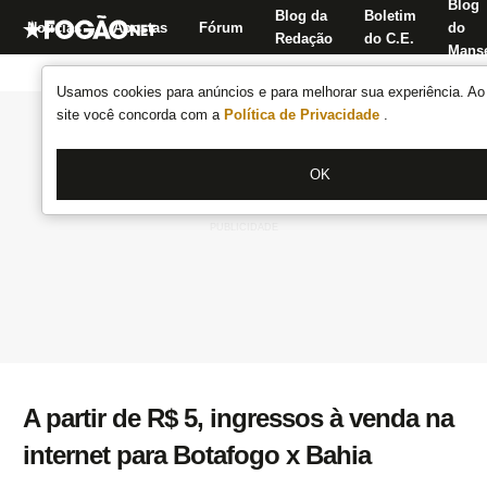
Blog
Blog da
Boletim
Notícias
Apostas
Fórum
do
Redação
do C.E.
Manse
Usamos cookies para anúncios e para melhorar sua experiência. Ao 
site você concorda com a
Política de Privacidade
.
OK
A partir de R$ 5, ingressos à venda na
internet para Botafogo x Bahia