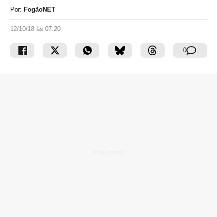
Por:
FogãoNET
12/10/18 às 07:20
0