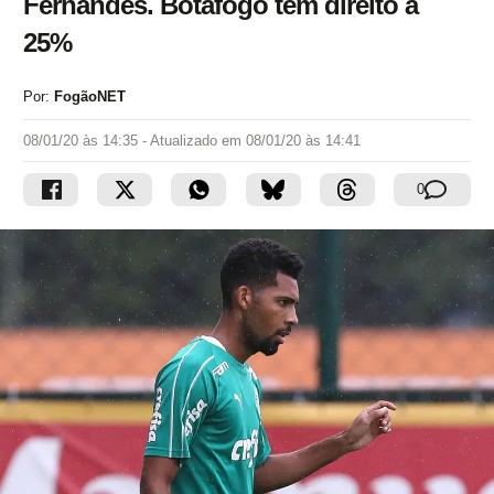
Fernandes. Botafogo tem direito a
25%
Por:
FogãoNET
08/01/20 às 14:35
- Atualizado em
08/01/20 às 14:41
0