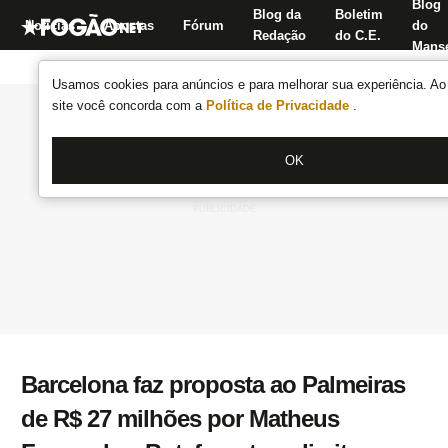
Blog
Blog da
Boletim
Notícias
Apostas
Fórum
do
Redação
do C.E.
Manse
Usamos cookies para anúncios e para melhorar sua experiência. Ao 
site você concorda com a
Política de Privacidade
.
OK
Barcelona faz proposta ao Palmeiras
de R$ 27 milhões por Matheus