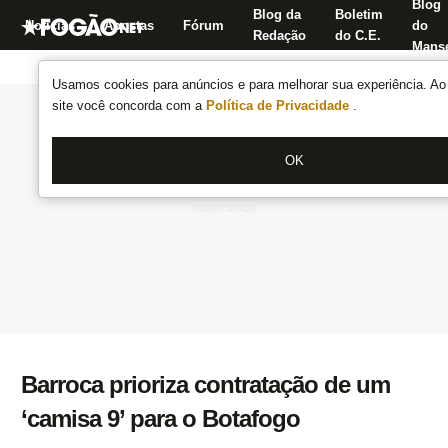
Blog
Blog da
Boletim
Notícias
Apostas
Fórum
do
Redação
do C.E.
Manse
Usamos cookies para anúncios e para melhorar sua experiência. Ao 
site você concorda com a
Política de Privacidade
.
OK
Barroca prioriza contratação de um
‘camisa 9’ para o Botafogo