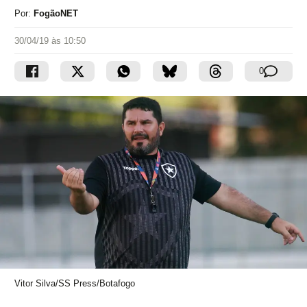
Por:
FogãoNET
30/04/19 às 10:50
0
Vitor Silva/SS Press/Botafogo