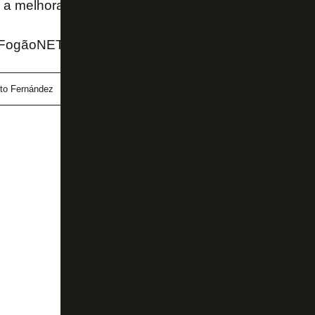
é a melhora do quadro, segundo o clube.
 FogãoNET
ito Fernández
Kalou