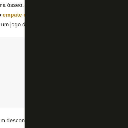
a ósseo. Ele fará tratamento fisioterápico. O goleiro
o
empate em 0 a 0 com o
Vasco
pela
Copa do Bras
um jogo da seleção paraguaia.
 desconforto de tendão da coxa direita e ficará em