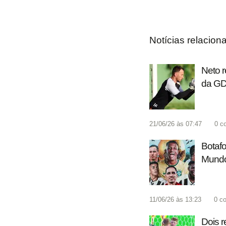
Notícias relacion
Neto r
da G
21/06/26 às 07:47
0
c
Botafo
Mund
11/06/26 às 13:23
0
co
Dois r