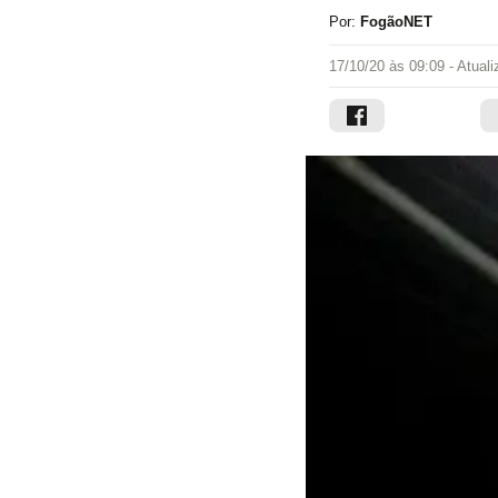
Por:
FogãoNET
17/10/20 às 09:09
- Atual