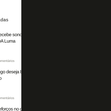
adas
ecebe sondagens de clubes de cinco países para deixar o B
DA Luma
omentários
go deseja boa sorte a Danilo e mais quatro ex-jogadores 
o
mentários
eforços no gol: Botafogo vai 'liberar' goleiros