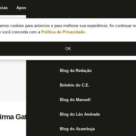
cias
Apostas
Fórum
Blog da Redação
Boletim do C.E.
Fechar menu principal
amos cookies para anúncios e para melhorar sua experiência. Ao continuar n
Notícias do Botafogo
te você concorda com a
Política de Privacidade
.
Fórum
OK
Jogos
Blog da Redação
Boletim do C.E.
Blog do Mansell
Blog do Léo Andrade
irma Gatito como desfalque e Kalou com d
Blog do Azambuja