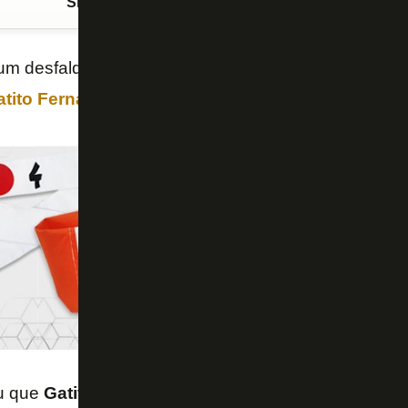
Siga o FogãoNET
no Google Discover
m desfalque confirmado para o próximo jogo e mai
atito Fernández
e
Kalou
.
u que
Gatito Fernández
será desfalque contra o
Go