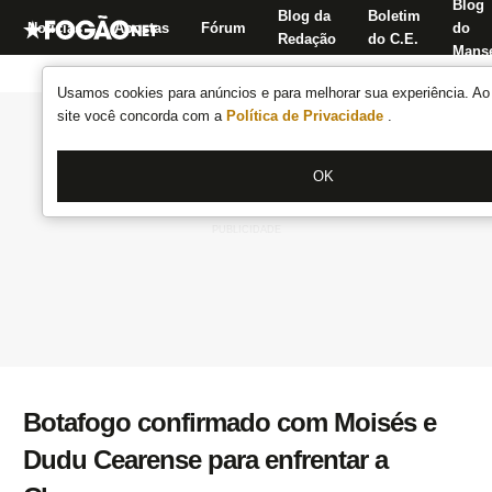
Blog
Blog da
Boletim
Notícias
Apostas
Fórum
do
Redação
do C.E.
Manse
Usamos cookies para anúncios e para melhorar sua experiência. Ao 
site você concorda com a
Política de Privacidade
.
OK
Botafogo confirmado com Moisés e
Dudu Cearense para enfrentar a