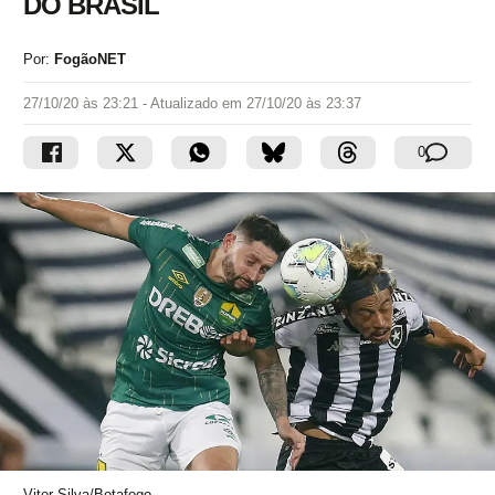
DO BRASIL
Por:
FogãoNET
27/10/20 às 23:21
- Atualizado em
27/10/20 às 23:37
0
Vitor Silva/Botafogo