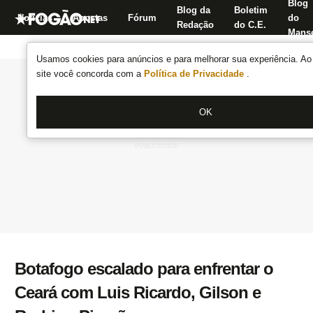
Blog
Blog da
Boletim
Notícias
Apostas
Fórum
do
Redação
do C.E.
Manse
Usamos cookies para anúncios e para melhorar sua experiência. Ao 
site você concorda com a
Política de Privacidade
.
OK
Botafogo escalado para enfrentar o
Ceará com Luis Ricardo, Gilson e