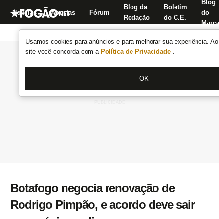
Blog
Blog da
Boletim
Notícias
Apostas
Fórum
do
Redação
do C.E.
Manse
Usamos cookies para anúncios e para melhorar sua experiência. Ao 
site você concorda com a
Política de Privacidade
.
OK
Botafogo negocia renovação de
Rodrigo Pimpão, e acordo deve sair