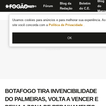
Blog
Blog da
Boletim
Notícias
Apostas
Fórum
do
Redação
do C.E.
Manse
Usamos cookies para anúncios e para melhorar sua experiência. Ao 
site você concorda com a
Política de Privacidade
.
OK
BOTAFOGO TIRA INVENCIBILIDADE
DO PALMEIRAS, VOLTA A VENCER E