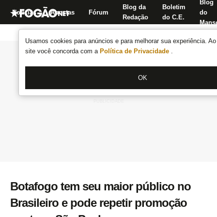
Blog
Blog da
Boletim
Notícias
Apostas
Fórum
do
Redação
do C.E.
Manse
Usamos cookies para anúncios e para melhorar sua experiência. Ao 
site você concorda com a
Política de Privacidade
.
OK
Botafogo tem seu maior público no
Brasileiro e pode repetir promoção