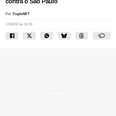
contra o São Paulo
Por:
FogãoNET
17/09/18 às 16:36
0