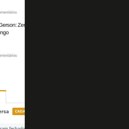
omentários
Gerson: Zenit faz jogo duro para negociar Luiz Henrique, 
ngo
omentários