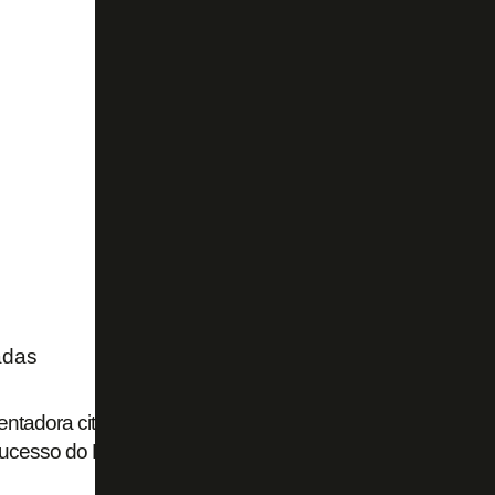
adas
ntadora cita procura de Flamengo, Palmeiras e Cruzeiro 
ucesso do Botafogo de 2024