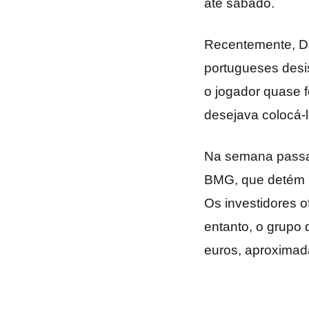
até sábado.
Recentemente, Dór
portugueses desi
o jogador quase 
desejava colocá-l
Na semana passad
BMG, que detém 20
Os investidores o
entanto, o grupo 
euros, aproximad