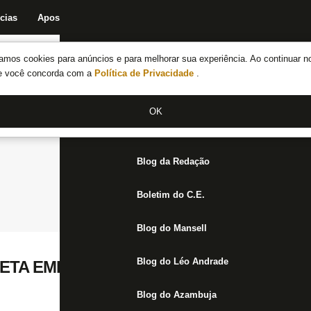
cias
Apostas
Fórum
Blog da Redação
Boletim do C.E.
Fechar menu principal
amos cookies para anúncios e para melhorar sua experiência. Ao continuar n
Notícias do Botafogo
te você concorda com a
Política de Privacidade
.
Fórum
OK
Jogos
Blog da Redação
Boletim do C.E.
Blog do Mansell
Blog do Léo Andrade
ETA EMPRÉSTIMO DE DÓRIA AO BARCE
Blog do Azambuja