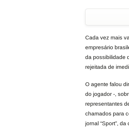
Cada vez mais val
empresário brasil
da possibilidade 
rejeitada de imed
O agente falou d
do jogador -, sob
representantes de
chamados para con
jornal “Sport”, d