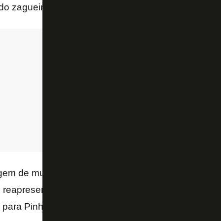
do zagueiro.
em de muito brilho no último mês pela Seleção sub-
 reapresente hoje ao Botafogo, às 9h, juntamente c
ara Pinheiral, interior do Rio de Janeiro, onde o Glor