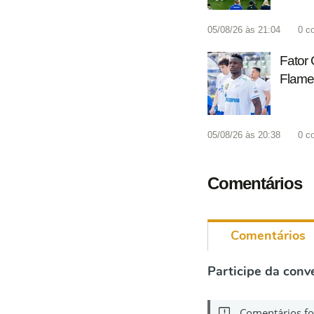
05/08/26 às 21:04
0
c
Fator 
Flame
05/08/26 às 20:38
0
c
Comentários