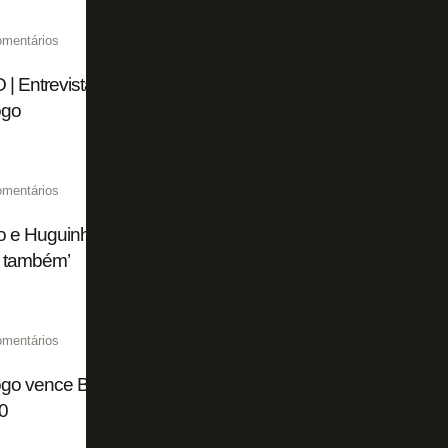
omentários
 | Entrevistas exclusivas com os campeões do Torneio O
ogo
omentários
o e Huguinho prestigiam título do Botafogo do Torneio OP
 também’
omentários
go vence Bangu no último minuto e conquista o 10º título
0