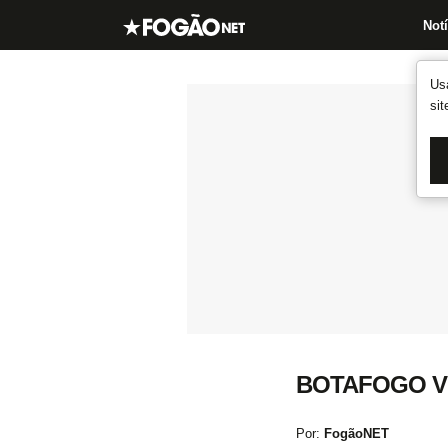
Notí
Us
si
BOTAFOGO V
Por:
FogãoNET