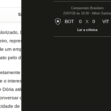
Campeonato Brasileiro
23/07/26 às 19:30 - Nilton Santo
Siga o FogãoNET
no Google Discover
BOT
0
X
0
VIT
Ler a crônica
orizado, Dória, desta vez, despertou o interesse d
eiro, representando o clube espanhol, procurou o B
de um empréstimo para o gigante catalão. No entanto,
iato pelo dirigentes botafoguenses.
iretamente com Botafogo – detentor de 40% dos dire
re o interesse em levar o zagueiro para a Catalunha.
 Dória até ficaram sabendo da proposta, entretanto
versar devido à negativa dos dirigentes. Nesta seg
a cidade de Barcelona, noticiou o interesse do Barça 