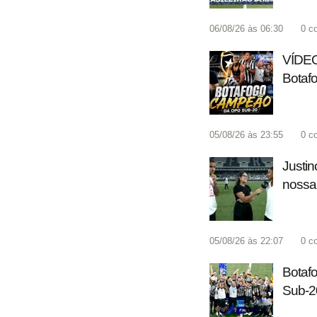
06/08/26 às 06:30
0
c
VÍDEO
Botaf
05/08/26 às 23:55
0
c
Justin
nossa
05/08/26 às 22:07
0
c
Botafo
Sub-2