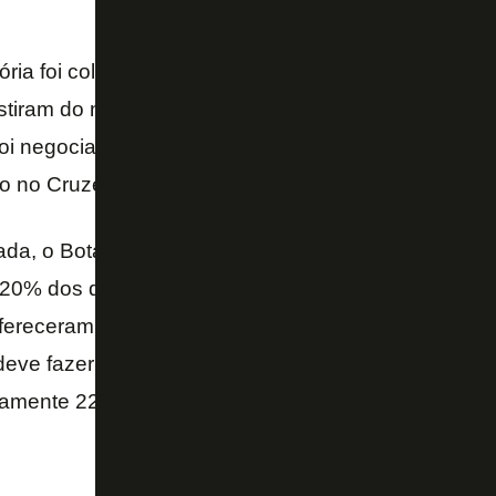
ia foi colocado como possível reforço do Benfica. 
stiram do negócio diante das negociações prolongad
foi negociado pelo Botafogo para um grupo de inves
o no Cruzeiro.
a, o Botafogo recusou outra oferta pelo jogador, e
% dos direitos de Dória e que gostaria de comprar 
fereceram 7,5 milhões de euros (cerca de R$ 21,5 m
deve fazer nova oferta. A multa rescisória do defens
amente 22,8 milhões de reais.