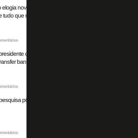
o elogia nova gestão: 'Sabemos um pouco do plano do Botaf
 tudo que nos falam está acontecendo'
omentários
residente chamar Botafogo de ‘caloteiro’ e ironizar recuperaç
ransfer ban da Fifa
omentários
esquisa põe torcida do Botafogo em 12º lugar no Brasil
omentários