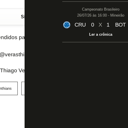
Campeonato Brasileiro
26/07/26 às 16:00 - Mineirão
Siga o FogãoNET
no Google Discover
CRU
0
X
1
BOT
Ler a crônica
endidos para Botafogo e Corinthians.
#TUPI
(@verasthiago)
November 2, 2018
 Thiago Veras - Rádio Tupi
nthians
torcida