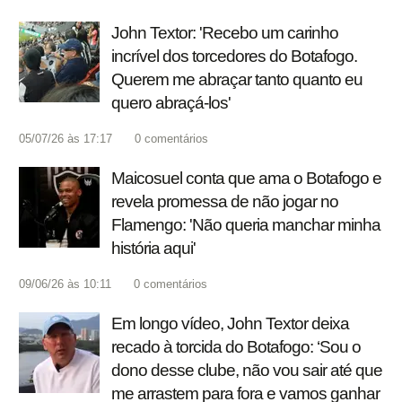
John Textor: 'Recebo um carinho
incrível dos torcedores do Botafogo.
Querem me abraçar tanto quanto eu
quero abraçá-los'
05/07/26 às 17:17
0
comentários
Maicosuel conta que ama o Botafogo e
revela promessa de não jogar no
Flamengo: 'Não queria manchar minha
história aqui'
09/06/26 às 10:11
0
comentários
Em longo vídeo, John Textor deixa
recado à torcida do Botafogo: ‘Sou o
dono desse clube, não vou sair até que
me arrastem para fora e vamos ganhar