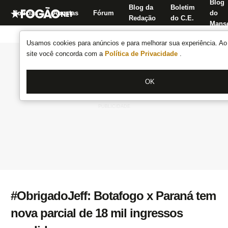
Blog
Blog da
Boletim
Notícias
Apostas
Fórum
do
Redação
do C.E.
Manse
Usamos cookies para anúncios e para melhorar sua experiência. Ao 
site você concorda com a
Política de Privacidade
.
OK
#ObrigadoJeff: Botafogo x Paraná tem
nova parcial de 18 mil ingressos