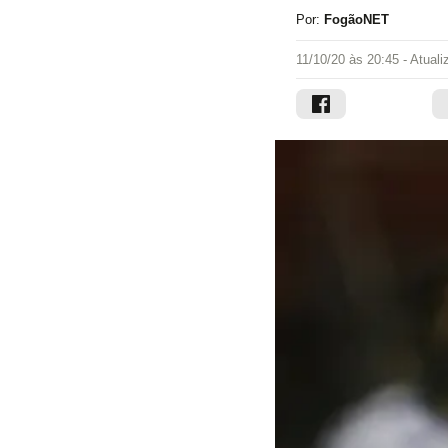
Por:
FogãoNET
11/10/20 às 20:45
- Atual