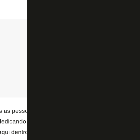
as as pessoas que me ajudaram a chegar até aqui. Q
dedicando. Quando mais precisei o Botafogo me abri
z aqui dentro e espero continuar desempenhando um