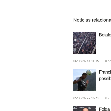
Notícias relacion
Botafo
06/08/26 às 11:15
0
co
Francl
possib
05/08/26 às 16:42
0
c
Folga 