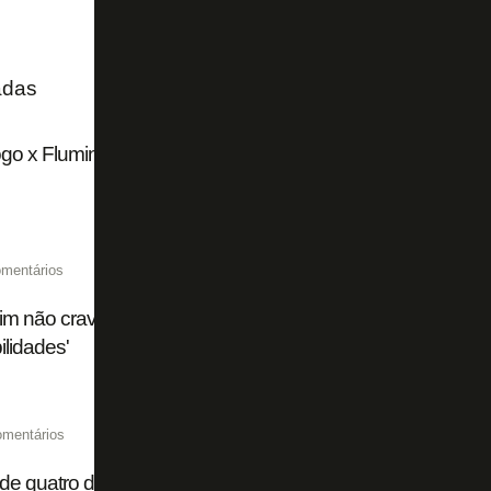
adas
go x Fluminense chega a 15 mil ingressos vendidos de fo
mentários
im não crava substituto de Huguinho em Botafogo x Flum
ilidades'
omentários
de quatro dias, título brasileiro 'impossível', ambição na S