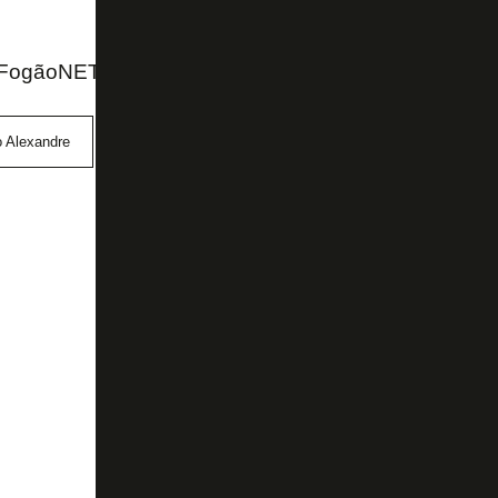
FogãoNET e SporTV
o Alexandre
Campeonato Brasileiro
Sport