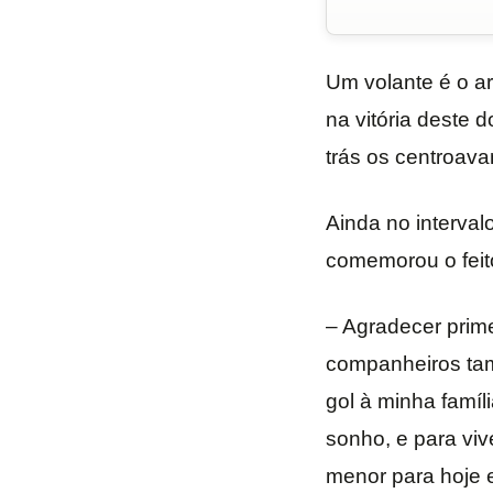
Um volante é o ar
na vitória deste 
trás os centroav
Ainda no interval
comemorou o feito
– Agradecer prim
companheiros tam
gol à minha famí
sonho, e para vi
menor para hoje 