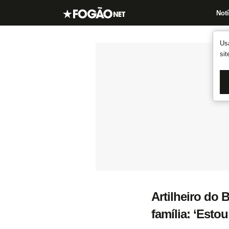
Notí
Us
si
Artilheiro do 
família: ‘Est