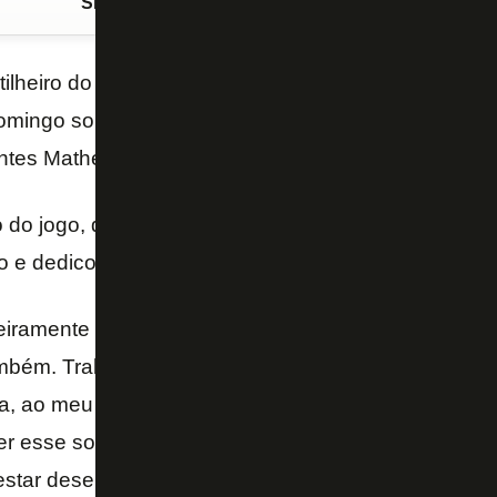
Siga o FogãoNET
no Google Discover
tilheiro do Botafogo no Campeonato Brasileiro. Autor
domingo sobre o Sport, Caio Alexandre chegou a qua
antes Matheus Babi e Pedro Raul na briga na tabela
o do jogo, quando o Botafogo vencia por 2 a 0, Caio
 e dedicou seu gol à família.
eiramente a Deus por esse momento que estou viv
bém. Trabalho muito, me dedico todos os dias. Que
lia, ao meu pai e à minha mãe. Digo sempre que est
ver esse sonho meus pais abdicaram de muita coisa
estar desempenhando um bom papel – afirmou Caio