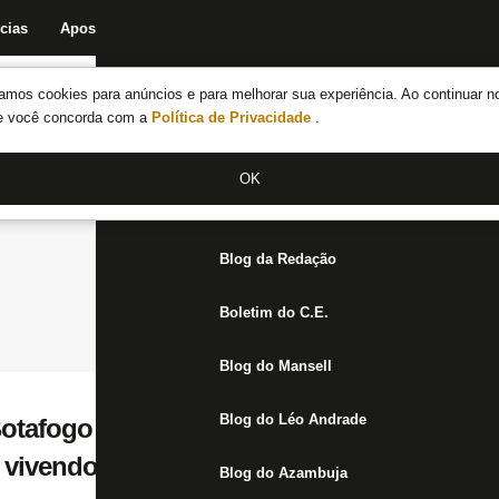
cias
Apostas
Fórum
Blog da Redação
Boletim do C.E.
Fechar menu principal
amos cookies para anúncios e para melhorar sua experiência. Ao continuar n
Notícias do Botafogo
te você concorda com a
Política de Privacidade
.
Fórum
OK
Jogos
Blog da Redação
Boletim do C.E.
Blog do Mansell
Blog do Léo Andrade
Botafogo no Brasileiro, Caio Alexandre dedi
ou vivendo um sonho’
Blog do Azambuja