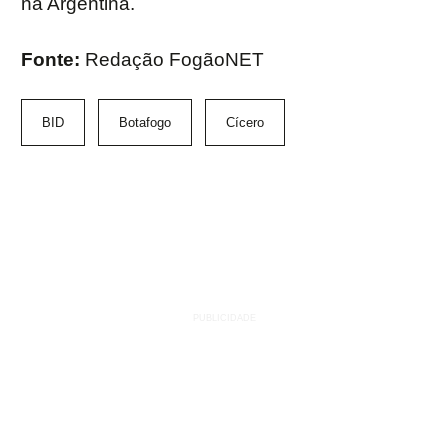
na Argentina.
Fonte:
Redação FogãoNET
BID
Botafogo
Cícero