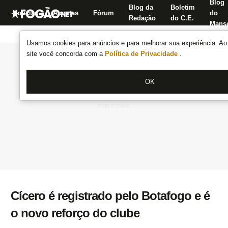
Blog
Blog da
Boletim
Notícias
Apostas
Fórum
do
Redação
do C.E.
Manse
Usamos cookies para anúncios e para melhorar sua experiência. Ao 
site você concorda com a
Política de Privacidade
.
OK
Cícero é registrado pelo Botafogo e é
o novo reforço do clube