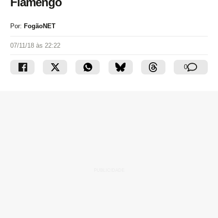
Flamengo
Por:
FogãoNET
07/11/18 às 22:22
0