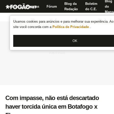
Blog
Blog da
Boletim
Notícias
Apostas
Fórum
do
Redação
do C.E.
Manse
Usamos cookies para anúncios e para melhorar sua experiência. Ao 
site você concorda com a
Política de Privacidade
.
OK
Com impasse, não está descartado
haver torcida única em Botafogo x