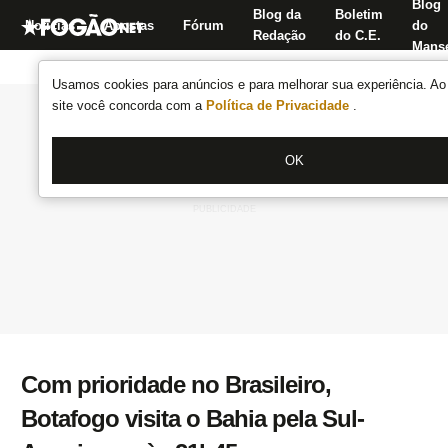
Blog
Blog da
Boletim
Notícias
Apostas
Fórum
do
Redação
do C.E.
Manse
Usamos cookies para anúncios e para melhorar sua experiência. Ao 
site você concorda com a
Política de Privacidade
.
OK
Com prioridade no Brasileiro,
Botafogo visita o Bahia pela Sul-