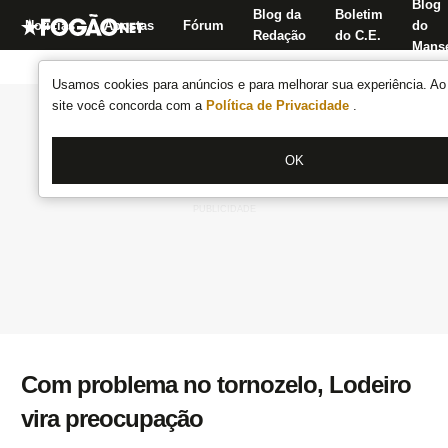
Blog
Blog da
Boletim
Notícias
Apostas
Fórum
do
Redação
do C.E.
Manse
Usamos cookies para anúncios e para melhorar sua experiência. Ao 
site você concorda com a
Política de Privacidade
.
OK
Com problema no tornozelo, Lodeiro
vira preocupação