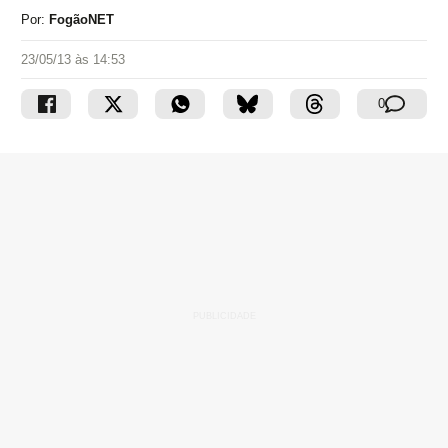
Por:
FogãoNET
23/05/13 às 14:53
0