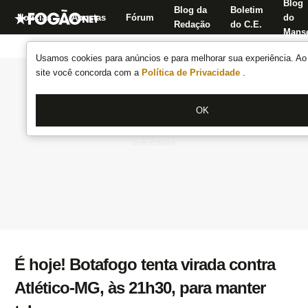
Blog
Blog da
Boletim
Notícias
Apostas
Fórum
do
Redação
do C.E.
Manse
Usamos cookies para anúncios e para melhorar sua experiência. Ao 
site você concorda com a
Política de Privacidade
.
OK
É hoje! Botafogo tenta virada contra
Atlético-MG, às 21h30, para manter