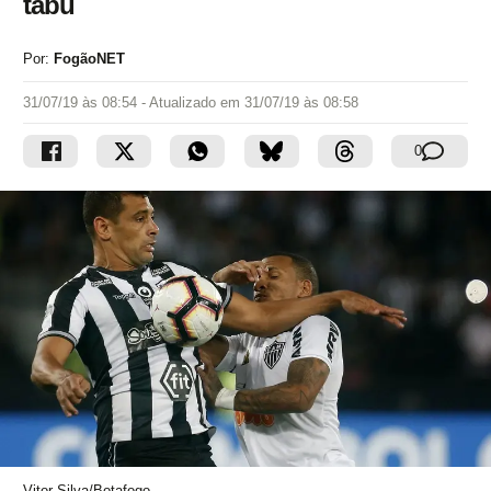
tabu
Por:
FogãoNET
31/07/19 às 08:54
- Atualizado em
31/07/19 às 08:58
0
Vitor Silva/Botafogo