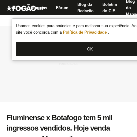
Blog
Blog da
Boletim
Notícias
Apostas
Fórum
do
Redação
do C.E.
Manse
Usamos cookies para anúncios e para melhorar sua experiência. Ao 
site você concorda com a
Política de Privacidade
.
OK
Fluminense x Botafogo tem 5 mil
ingressos vendidos. Hoje venda