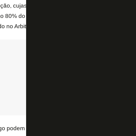
ção, cujas especificações serão definidas posterio
o 80% do valor da meia-entrada do setor de sua pre
 no Arbitral. Todos os sócios terão direito ao benefí
ogo podem comprar em
www.botafogo.com.br/sou