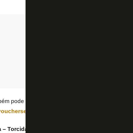
bém pode ser reservada online pela torcida do Fogã
voucherseguro.com/ .
 – Torcida do Botafogo