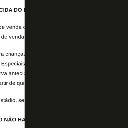
RCIDA DO BOTAFOGO
de venda online
 de venda física
ra crianças (menores de 12 anos), idosos (acima de
Especiais apenas nos setores Leste Inferior e Nort
erva antecipada ou a retirada prévia em General Sev
tir de quinta-feira.
stádio, será necessária a apresentação dos docum
GO NÃO HAVERÁ RETIRADA DE GRATUIDADES 