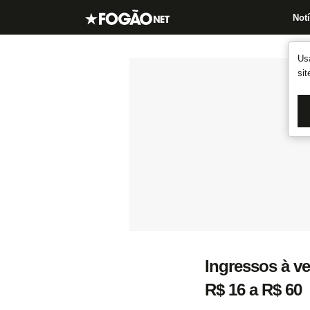
Notí
Us
si
Ingressos à v
R$ 16 a R$ 60