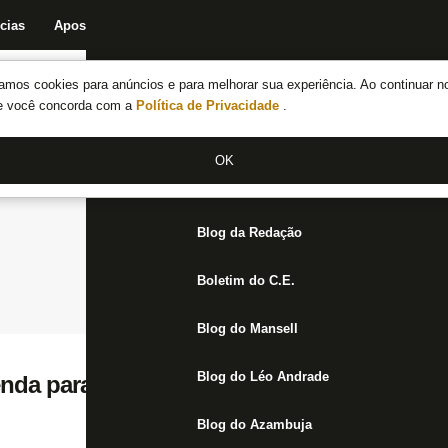
cias
Apostas
Fórum
Blog da Redação
Boletim do C.E.
Fechar menu principal
amos cookies para anúncios e para melhorar sua experiência. Ao continuar n
Notícias do Botafogo
te você concorda com a
Política de Privacidade
.
Fórum
OK
Jogos
Blog da Redação
Boletim do C.E.
Blog do Mansell
Blog do Léo Andrade
enda para Botafogo x Vasco, sábado, no Nil
Blog do Azambuja