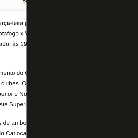
Siga o FogãoNET
no Google Discover
rça-feira pelo site www.voucherseguro.com a venda
otafogo x Vasco, válido pela 1ª rodada da Taça Rio,
do, às 19h30, no Estádio Nilton Santos. Os ingress
mento do Campeonato Carioca, público, receitas e 
s clubes. Os setores destinados à torcida do Botafog
uperior e Norte, enquanto os destinados à torcida do
ste Superior e Sul.
 de ambos os clubes têm benefício especial nesta p
o Carioca, exceto nas semifinais e finais de turno e s