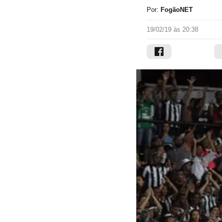
Por:
FogãoNET
19/02/19 às 20:38