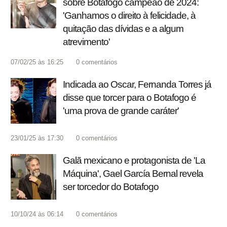
sobre Botafogo campeão de 2024:
'Ganhamos o direito à felicidade, à
quitação das dívidas e a algum
atrevimento'
07/02/25 às 16:25
0
comentários
Indicada ao Oscar, Fernanda Torres já
disse que torcer para o Botafogo é
'uma prova de grande caráter'
23/01/25 às 17:30
0
comentários
Galã mexicano e protagonista de 'La
Máquina', Gael García Bernal revela
ser torcedor do Botafogo
10/10/24 às 06:14
0
comentários