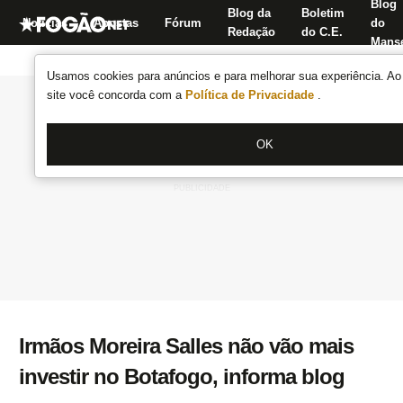
Blog
Blog da
Boletim
Notícias
Apostas
Fórum
do
Redação
do C.E.
Manse
Usamos cookies para anúncios e para melhorar sua experiência. Ao 
site você concorda com a
Política de Privacidade
.
OK
Irmãos Moreira Salles não vão mais
investir no Botafogo, informa blog