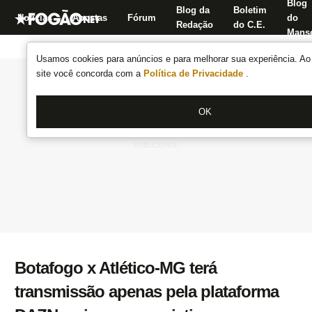
Blog
Blog da
Boletim
Notícias
Apostas
Fórum
do
Redação
do C.E.
Manse
Usamos cookies para anúncios e para melhorar sua experiência. Ao 
site você concorda com a
Política de Privacidade
.
OK
Botafogo x Atlético-MG terá
transmissão apenas pela plataforma