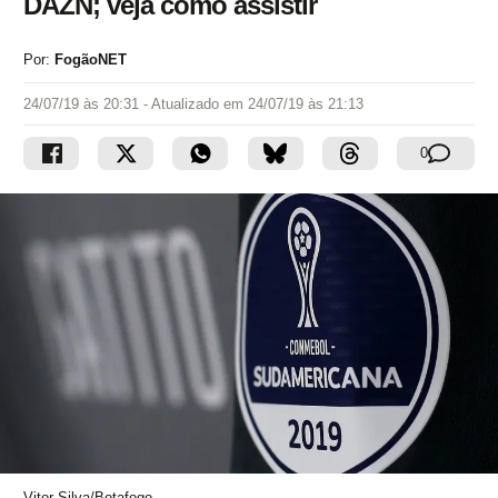
DAZN; veja como assistir
Por:
FogãoNET
24/07/19 às 20:31
- Atualizado em
24/07/19 às 21:13
0
Vitor Silva/Botafogo