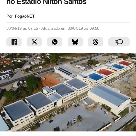
no Estádio Nilton Santos
Por:
FogãoNET
30/04/19 às 07:15
- Atualizado em
30/04/19 às 09:58
0