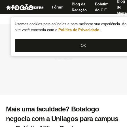
Blog
Blog da
Boletim
Notícias
Apostas
Fórum
do
Redação
do C.E.
Manse
Usamos cookies para anúncios e para melhorar sua experiência. Ao 
site você concorda com a
Política de Privacidade
.
OK
Mais uma faculdade? Botafogo
negocia com a Unilagos para campus