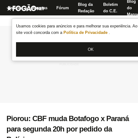
Blog
Blog da
Boletim
Notícias
Apostas
Fórum
do
Redação
do C.E.
Manse
Usamos cookies para anúncios e para melhorar sua experiência. Ao 
site você concorda com a
Política de Privacidade
.
OK
Piorou: CBF muda Botafogo x Paraná
para segunda 20h por pedido da