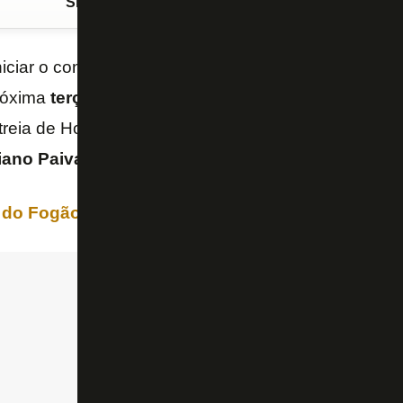
Siga o FogãoNET
no Google Discover
niciar o confronto contra o
Paraná
Clube
pela tercei
róxima
terça-feira
, às
19h15
, no
Estádio Nilton San
reia de Honda com a camisa alvinegra. A informação
iano
Paiva
, do jornal
Meia
Hora
. A CBF já confirmou