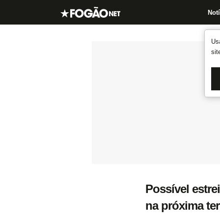
Notí
Us
si
Possível estre
na próxima ter