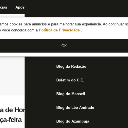
cias
Apostas
Fórum
Blog da Redação
Boletim do C.E.
Fechar menu principal
amos cookies para anúncios e para melhorar sua experiência. Ao continuar n
Notícias do Botafogo
te você concorda com a
Política de Privacidade
.
Fórum
OK
Jogos
Blog da Redação
Boletim do C.E.
Blog do Mansell
Blog do Léo Andrade
ia de Honda, Botafogo x Paraná na Copa do
ça-feira
Blog do Azambuja