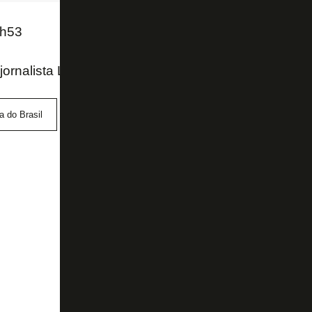
0h53
 jornalista Luciano Paiva (Meia Hora)
 do Brasil
Honda
Paraná