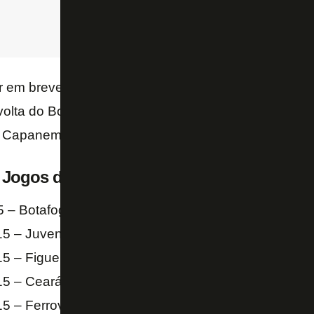
 em breve a tabela detalhada dos confrontos de volt
volta do Botafogo contra o Paraná será na semana s
a Capanema, em Curitiba.
– Jogos de ida
5 – Botafogo x Paraná – Nilton Santos
15 – Juventude x América-RN – Alfredo Jaconi
5 – Figueirense x Fluminense – Orlando Scarpelli
5 – Ceará x Vitória – Castelão
15 – Ferroviária x América-MG – Fonte Luminosa