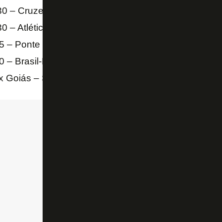
30 – Cruzeiro x CRB – Independência
30 – Atlético-GO x São José – Olímpico Pedro Ludov
5 – Ponte Preta x Afogados da Ingazeira – Moisés Lu
0 – Brasil-RS x Brusque – Bento Freitas
 x Goiás – São Januário