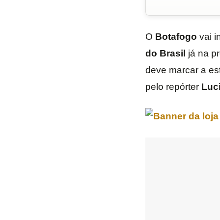
O
Botafogo
vai i
do
Brasil
já na p
deve marcar a est
pelo repórter
Luc