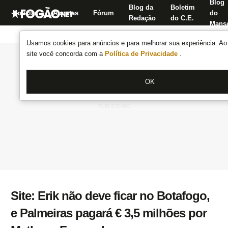
Blog
Blog da
Boletim
Notícias
Apostas
Fórum
do
Redação
do C.E.
Manse
Usamos cookies para anúncios e para melhorar sua experiência. Ao 
site você concorda com a
Política de Privacidade
.
OK
Site: Erik não deve ficar no Botafogo,
e Palmeiras pagará € 3,5 milhões por