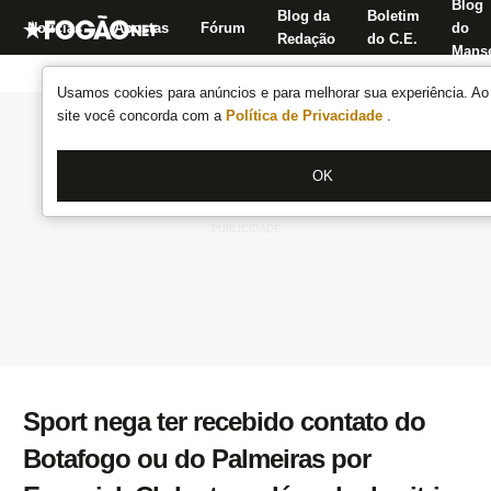
Blog
Blog da
Boletim
Notícias
Apostas
Fórum
do
Redação
do C.E.
Manse
Usamos cookies para anúncios e para melhorar sua experiência. Ao 
site você concorda com a
Política de Privacidade
.
OK
Sport nega ter recebido contato do
Botafogo ou do Palmeiras por