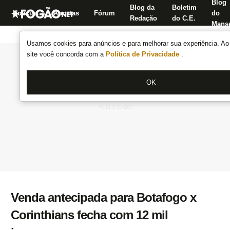
Blog
Blog da
Boletim
Notícias
Apostas
Fórum
do
Redação
do C.E.
Manse
Usamos cookies para anúncios e para melhorar sua experiência. Ao 
site você concorda com a
Política de Privacidade
.
OK
Venda antecipada para Botafogo x
Corinthians fecha com 12 mil