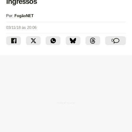
ingressos
Por:
FogãoNET
03/11/18 às 20:06
0