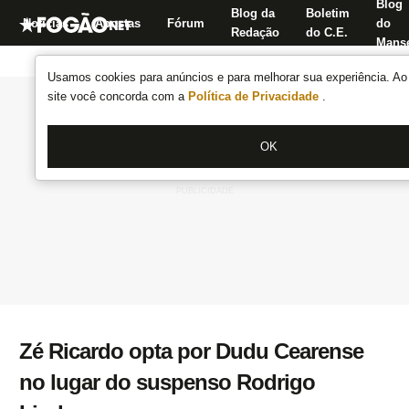
Blog
Blog da
Boletim
Notícias
Apostas
Fórum
do
Redação
do C.E.
Manse
Usamos cookies para anúncios e para melhorar sua experiência. Ao 
site você concorda com a
Política de Privacidade
.
OK
Zé Ricardo opta por Dudu Cearense
no lugar do suspenso Rodrigo