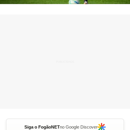
Siga o FogãoNET
no Google Discover