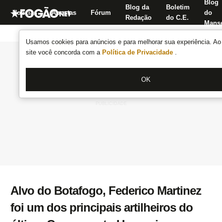
Blog
Blog da
Boletim
Notícias
Apostas
Fórum
do
Redação
do C.E.
Manse
Usamos cookies para anúncios e para melhorar sua experiência. Ao 
site você concorda com a
Política de Privacidade
.
OK
Alvo do Botafogo, Federico Martinez
foi um dos principais artilheiros do