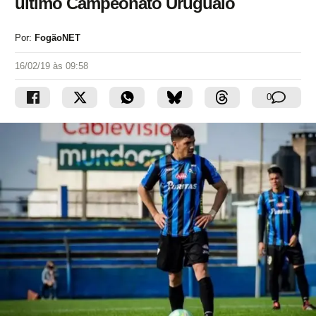
último Campeonato Uruguaio
Por:
FogãoNET
16/02/19 às 09:58
0