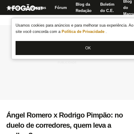
Blog
Blog da
Boletim
Notícias
Apostas
Fórum
do
Redação
do C.E.
Manse
Usamos cookies para anúncios e para melhorar sua experiência. Ao 
site você concorda com a
Política de Privacidade
.
OK
Ángel Romero x Rodrigo Pimpão: no
duelo de corredores, quem leva a