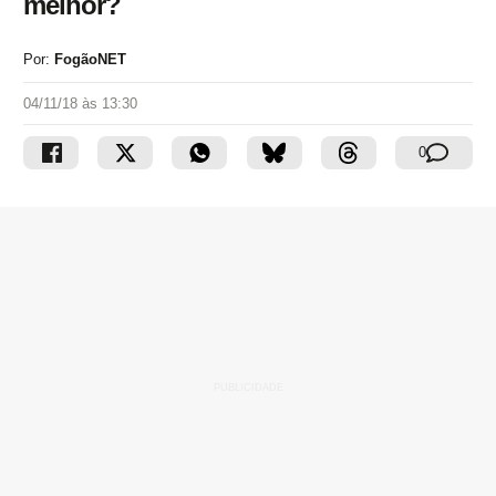
melhor?
Por:
FogãoNET
04/11/18 às 13:30
0