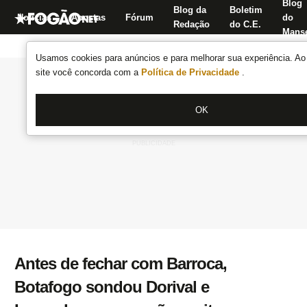
Blog
Blog da
Boletim
Notícias
Apostas
Fórum
do
Redação
do C.E.
Manse
Usamos cookies para anúncios e para melhorar sua experiência. Ao 
site você concorda com a
Política de Privacidade
.
OK
Antes de fechar com Barroca,
Botafogo sondou Dorival e