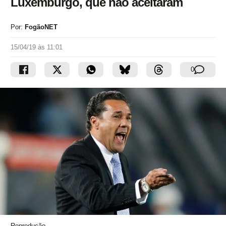
Luxemburgo, que não aceitaram
Por:
FogãoNET
15/04/19 às 11:01
0
Reprodução