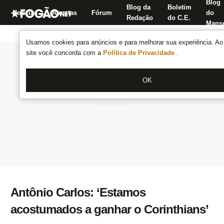
Blog
Blog da
Boletim
Notícias
Apostas
Fórum
do
Redação
do C.E.
Manse
Usamos cookies para anúncios e para melhorar sua experiência. Ao 
site você concorda com a
Política de Privacidade
.
OK
Antônio Carlos: ‘Estamos
acostumados a ganhar o Corinthians’