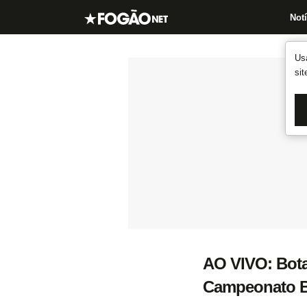
Notí
Us
si
AO VIVO: Bota
Campeonato Br