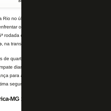
Siga o FogãoNET
no Google Discover
Rio no último fim de semana, o
Botafogo
volta a 
enfrentar o
América-MG
, às 15h, no SESC Alterosas
16ª rodada do
Campeonato Brasileiro Sub-20
.
Você
o
, na transmissão da CBF TV/MYCujoo.
 de quarta-feira, o Botafogo caiu para a nona colo
pate diante da equipe mineira para retornar ao gru
nça para as quartas de final. A equipe alvinegra ve
tima segunda-feira, na Gávea.
rica-MG x Botafogo pelo Campeonato Brasi