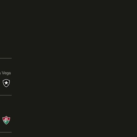
0
a Vega
s