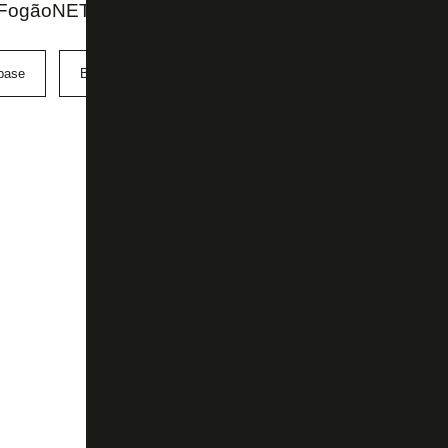
 FogãoNET
base
Botafogo
Campeonato Brasileiro Sub-20
sub-