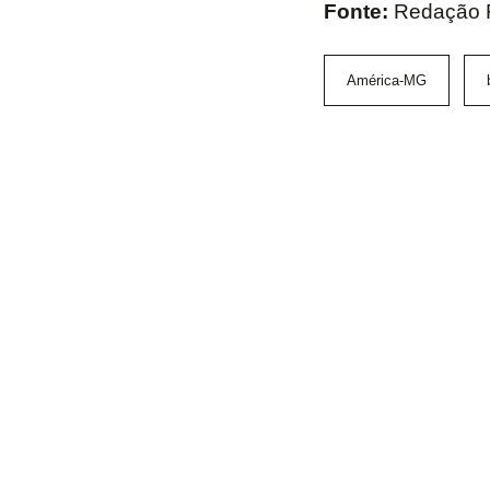
Fonte:
Redação
América-MG