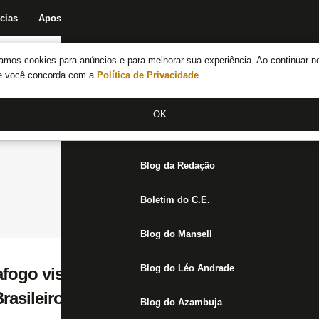
cias
Apostas
Fórum
Blog da Redação
Boletim do C.E.
Fechar menu principal
amos cookies para anúncios e para melhorar sua experiência. Ao continuar n
Notícias do Botafogo
te você concorda com a
Política de Privacidade
.
Fórum
OK
Jogos
Blog da Redação
Boletim do C.E.
Blog do Mansell
Blog do Léo Andrade
fogo visita o América-MG para retornar ao
asileiro Sub-20
Blog do Azambuja