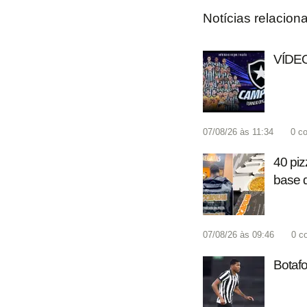
Notícias relacion
VÍDEO:
07/08/26 às 11:34
0
co
40 piz
base 
07/08/26 às 09:46
0
c
Botafo