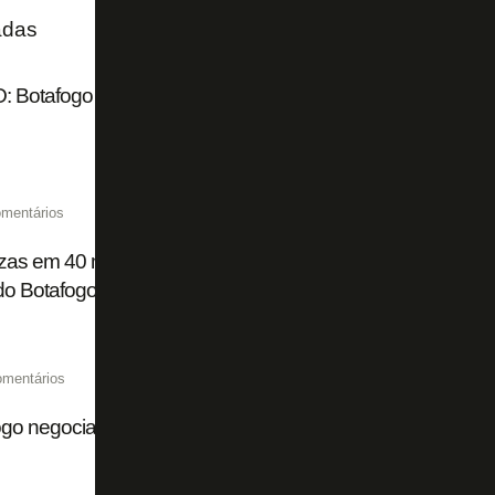
adas
 Botafogo divulga bastidores de título do Torneio OPG S
mentários
zas em 40 minutos: pizzaria atende pedido relâmpago em fe
do Botafogo
omentários
go negocia zagueiro Danillo com o futebol português