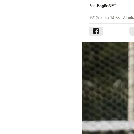
Por:
FogãoNET
03/12/20 às 14:55
- Atual