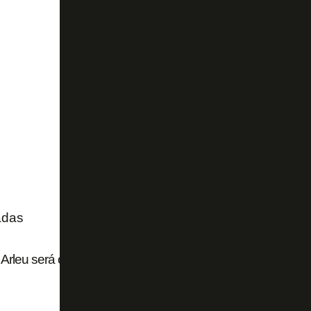
adas
Arleu será o árbitro de Botafogo x Fluminense pelo Campe