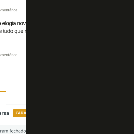
omentários
o elogia nova gestão: 'Sabemos um pouco do plano do Botaf
 tudo que nos falam está acontecendo'
omentários