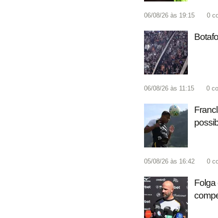
06/08/26 às 19:15
0
c
Botafo
06/08/26 às 11:15
0
co
Francl
possib
05/08/26 às 16:42
0
c
Folga 
compet