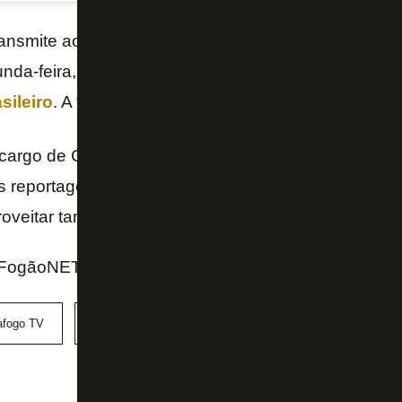
ansmite ao vivo em áudio o duelo do Glorioso contr
nda-feira, às 20h, no Estádio Nilton Santos, pela 1
ileiro
. A transmissão começa uma hora antes, às 
a cargo de Gonçalo Luiz, com comentários de Lopes 
s reportagens são do intrépido Fernando Morani. Só
oveitar também para se inscrever no canal oficial 
FogãoNET e Botafogo TV
afogo TV
Campeonato Brasileiro
Goiás