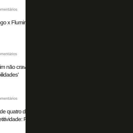
omentários
go x Fluminense chega a 15 mil ingressos vendidos de fo
mentários
im não crava substituto de Huguinho em Botafogo x Flum
ilidades'
omentários
de quatro dias, título brasileiro 'impossível', ambição na S
itividade: Franclim abre o jogo no Botafogo