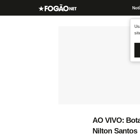
Notí
Us
si
AO VIVO: Bota
Nilton Santos