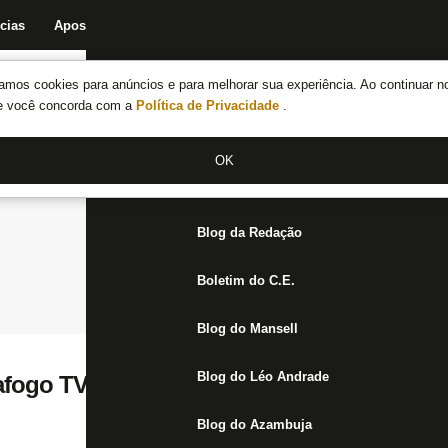
cias
Apostas
Fórum
Blog da Redação
Boletim do C.E.
Fechar menu principal
amos cookies para anúncios e para melhorar sua experiência. Ao continuar n
Notícias do Botafogo
te você concorda com a
Política de Privacidade
.
Fórum
OK
Jogos
Blog da Redação
Boletim do C.E.
Blog do Mansell
Blog do Léo Andrade
fogo TV transmite em áudio duelo contra 
Blog do Azambuja