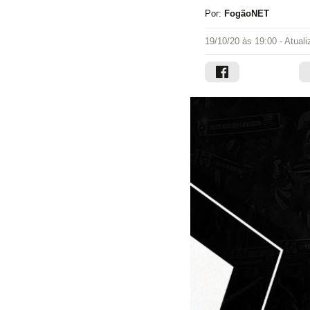
Por:
FogãoNET
19/10/20 às 19:00
- Atual