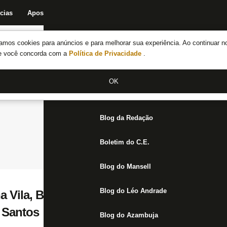
cias
Apostas
Fórum
Blog da Redação
Boletim do C.E.
Fechar menu principal
amos cookies para anúncios e para melhorar sua experiência. Ao continuar n
Notícias do Botafogo
te você concorda com a
Política de Privacidade
.
Fórum
OK
Jogos
Blog da Redação
Boletim do C.E.
Blog do Mansell
Blog do Léo Andrade
a Vila, Brenner admite ‘gostinho de frustr
 Santos
Blog do Azambuja