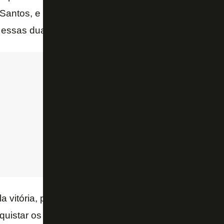
 Santos, e depois Atlético-MG, em Belo Horizonte. B
 essas duas partidas.
a vitória, pela nossa honra, pelo Botafogo. Somos pr
quistar os seis pontos para terminar o campeonato 