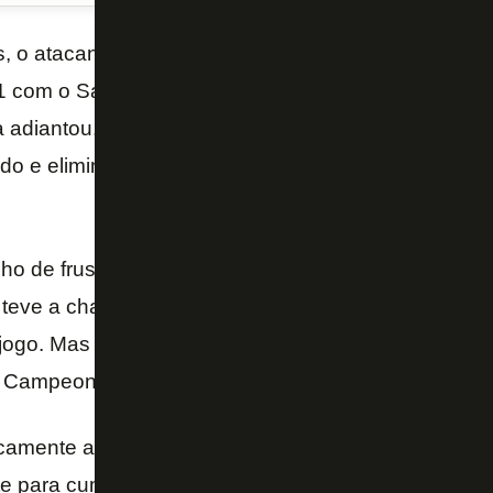
, o atacante Brenner voltou a marcar e decretou o 
 com o Santos na noite desta quarta-feira, na Vila B
 adiantou, já que o Atlético-MG venceu o Internacio
o e eliminou qualquer chance de o Glorioso conse
nho de frustração. Fizemos uma bela partida, tivem
 1, teve a chance do Moisés… No primeiro tempo t
ogo. Mas agora é levantar a cabeça, pensar no Par
 Campeonato Brasileiro – disse Brenner ao Premiere
camente assegurada na Copa Sul-Americana, o Bota
 para cumprir tabela no Brasileirão, contra o Paraná