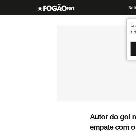
Notí
Us
si
Autor do gol n
empate com o