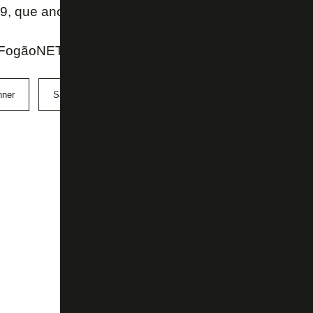
9, que anotou o 10º gol na temporada.
 FogãoNET
nner
Santos