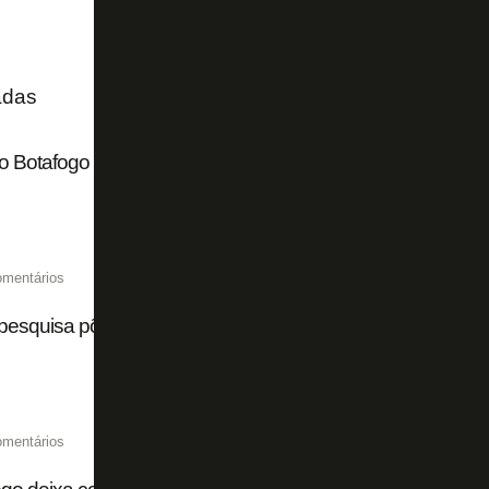
adas
 Botafogo de qualidade vai garantir grandes times e sabe
omentários
esquisa põe torcida do Botafogo em 12º lugar no Brasil
omentários