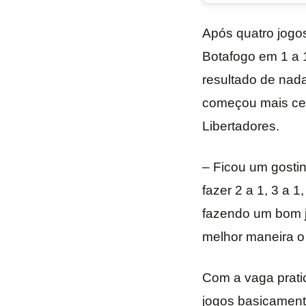
Após quatro jogos
Botafogo em 1 a 1
resultado de nada
começou mais ced
Libertadores.
– Ficou um gosti
fazer 2 a 1, 3 a
fazendo um bom j
melhor maneira o
Com a vaga prati
jogos basicamente