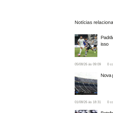
Notícias relacion
Padrão
isso
05/08/26 às 09:09
0
c
Nova p
01/08/26 às 18:31
0
c