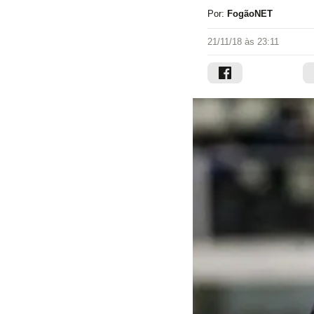
Por:
FogãoNET
21/11/18 às 23:11