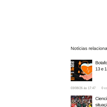
Notícias relacion
Botaf
13 e 1
03/08/26 às 17:47
0
c
Cienc
situaç