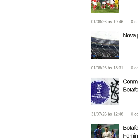
01/08/26 às 19:46
0
c
Nova p
01/08/26 às 18:31
0
c
Conmeb
Botafo
31/07/26 às 12:48
0
c
Botafo
Femin