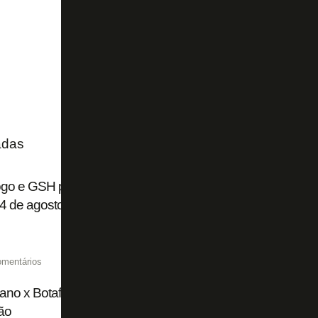
adas
ogo e GSH promovem evento de doação de sangue no Nilt
4 de agosto
omentários
iano x Botafogo pela Copa Sul-Americana pode não ser n
ão