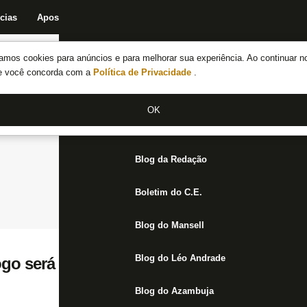
cias
Apostas
Fórum
Blog da Redação
Boletim do C.E.
Fechar menu principal
amos cookies para anúncios e para melhorar sua experiência. Ao continuar n
Notícias do Botafogo
te você concorda com a
Política de Privacidade
.
Fórum
OK
Jogos
Blog da Redação
Boletim do C.E.
Blog do Mansell
Blog do Léo Andrade
go será transmitido em telão no Estádio N
Blog do Azambuja