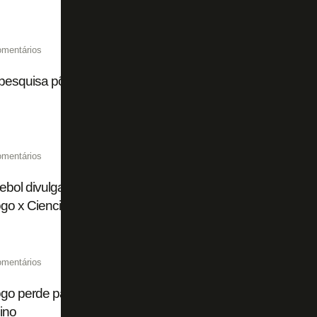
omentários
esquisa põe torcida do Botafogo em 12º lugar no Brasil
omentários
ol divulga tabela das oitavas da Copa Sul-Americana e d
go x Cienciano
omentários
go perde para o Bahia e segue na lanterna do Campeonato
ino