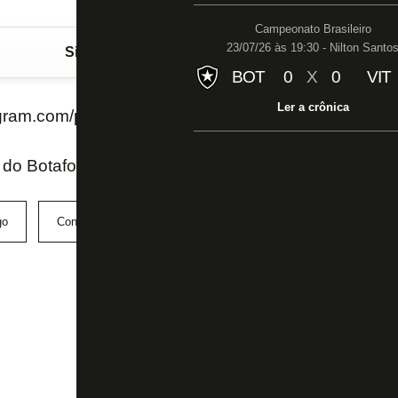
Campeonato Brasileiro
23/07/26 às 19:30 - Nilton Santo
Siga o FogãoNET
no Google Discover
BOT
0
X
0
VIT
Ler a crônica
tagram.com/p/Bn6f6UMBSOm/?taken-by=botafogo
 do Botafogo
go
Conmebol
Estádio Nilton Santos