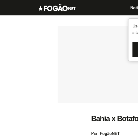
Notí
Us
si
Bahia x Botafo
Por:
FogãoNET