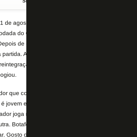
Siga o FogãoNET
no Google Discover
 de agosto), o Botafogo recebeu o Athletico-PR no 
rodada do Campeonato Brasileiro e saiu de campo c
 Depois de entrar na segunda etapa, o atacante Luc
partida. Após a partida, o técnico Eduardo Barroca
 reintegração do atleta ao elenco alvinegro depois de
ogiou.
dor que conheço muito bem, jogou comigo três ano
 é jovem e promissor. No processo de transição da 
ogador joga muito na base, sempre foi protagonista, m
tra. Botafogo fez a coisa certa, botou ele para rodar
tar. Gosto dele, confio e tem muito a crescer. Entrou