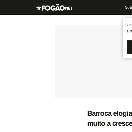
Notí
Us
si
Barroca elogi
muito a cresce