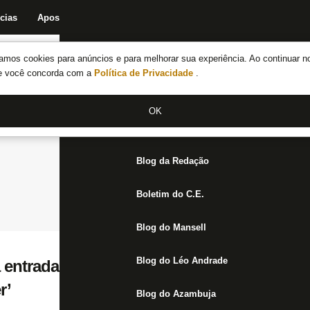
cias
Apostas
Fórum
Blog da Redação
Boletim do C.E.
Fechar menu principal
amos cookies para anúncios e para melhorar sua experiência. Ao continuar n
Notícias do Botafogo
te você concorda com a
Política de Privacidade
.
Fórum
OK
Jogos
Blog da Redação
Boletim do C.E.
Blog do Mansell
Blog do Léo Andrade
a entrada de Lucas Campos: ‘Gosto dele, co
r’
Blog do Azambuja