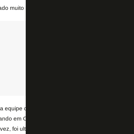
rado muito bem contra o CSA. Fico feliz”, disse o trei
 a equipe carioca assumiu a sétima colocação do 
tando em Corinthians e São Paulo, com dois pontos 
vez, foi ultrapassado pelo Bahia e caiu para a 11° p