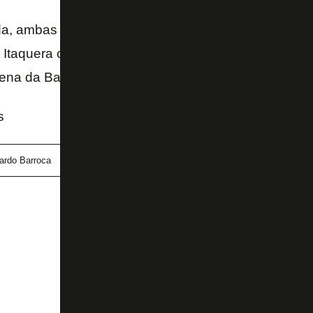
a, ambas as equipes entrarão em campo no sábado
Itaquera contra o Corinthians. O Athletico joga às 1
rena da Baixada.
s
ardo Barroca
Lucas Campos