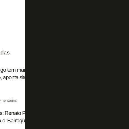
adas
go tem mais derrotas até abril do que em 2014, ano em q
, aponta site
omentários
s: Renato Paiva no Botafogo repete os tempos de Bahia; el
 o 'Barroquismo'