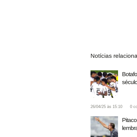
Notícias relacion
Botafo
século
26/04/25 às 15:10
0
c
Pitaco
lembra