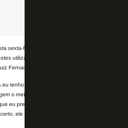
ta sexta-feira, realizado no campo anexo do Estádio
testes utilizando Diego Souza como meio-campista, 
Luiz Fernando ficaram em posições mais avançadas
 eu tenho treinado essa situação, de Diego como m
gem o meio-campo, tem condição de fazer isso. É 
que eu precise substituir. Tenho treinado para que a
erto, ele é uma referência – bradou.