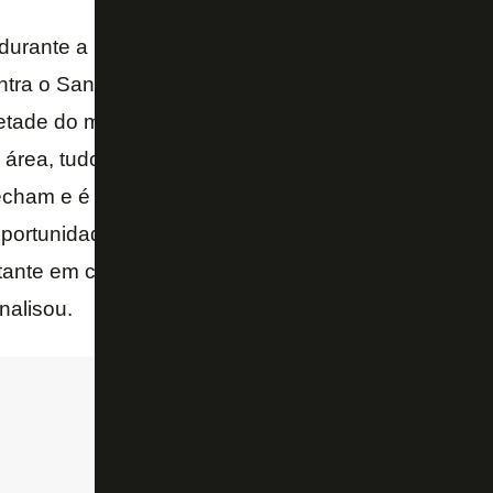
durante a parada eu dividi em quatro semanas, nó
tra o Santos. Dessas, eu enfatizei muito a questão 
metade do meu tempo em preenchimento de área, bo
a área, tudo aquilo que pode gerar gol. Muitas veze
cham e é mais difícil de marcar. Contra o Cruzeiro, t
ortunidades de gol. O grande desafio é crescer no t
ante em cima de melhorar esse número, que não é sa
nalisou.