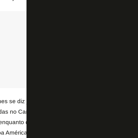
s se diz justamente pela produção ofensiva. O Bota
das no Campeonato Brasileiro – atualmente, é o terc
 enquanto que o Santos marcou 13 vezes. Barroca 
a América foi importante para a evolução no campo