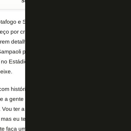
Siga o FogãoNET
no Google Discover
otafogo e Santos, no próximo domingo, vai trazer à 
ço por criarem chances a partir da valorização da 
rem detalhes distintos, a ideia dos times comandad
ampaoli parte do mesmo princípio. Nesta sexta-feira
a no Estádio Nilton Santos, o técnico do Botafogo elo
eixe.
com história vitoriosa, as equipes dele jogam de uma
e a gente busca estudar aquilo que ele já fez na vid
. Vou ter a oportunidade de enfrentar um profissional
, mas eu tenho muita confiança no grupo de jogador
te faça uma grande partida no domingo – afirmou.