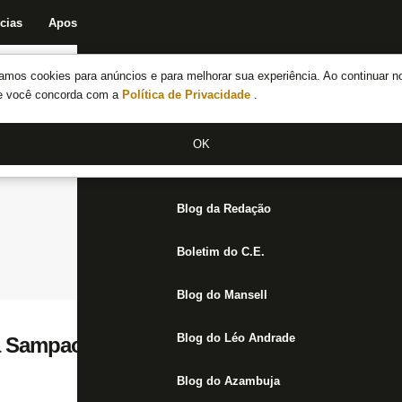
cias
Apostas
Fórum
Blog da Redação
Boletim do C.E.
Fechar menu principal
amos cookies para anúncios e para melhorar sua experiência. Ao continuar n
Notícias do Botafogo
te você concorda com a
Política de Privacidade
.
Fórum
OK
Jogos
Blog da Redação
Boletim do C.E.
Blog do Mansell
Blog do Léo Andrade
a Sampaoli e diz que focou na evolução do
Blog do Azambuja