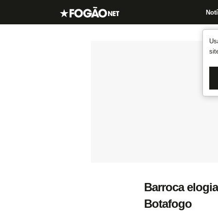
Notí
Us
si
Barroca elogi
Botafogo