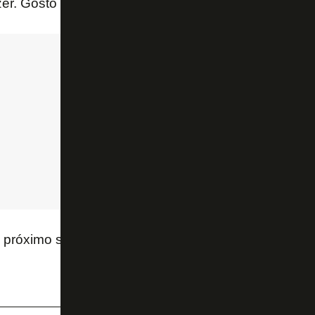
r. Gosto muito do Botafogo, tenho muito prazer de e
próximo sábado o Corinthians, na arena do rival, às