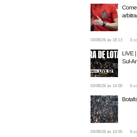
Coment
arbitr
03/08/26 às 18:13
0
c
LIVE |
Sul-A
03/08/26 às 14:00
0
c
Botafo
03/08/26 às 10:55
0
c