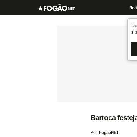
Notí
Us
si
Barroca festej
Por:
FogãoNET