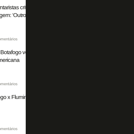
aristas criticam Flamengo e Palmeiras por troca de acus
agem: ‘Outro dia estávamos falando do John Textor, é a me
omentários
 Botafogo vende 10 mil ingressos para clássico; Franclim já 
mericana
omentários
go x Fluminense ainda não bateu 10 mil ingressos vendid
omentários