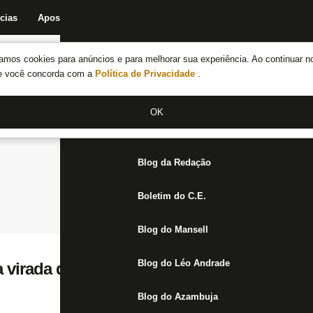
cias
Apostas
Fórum
Blog da Redação
Boletim do C.E.
Fechar menu principal
amos cookies para anúncios e para melhorar sua experiência. Ao continuar n
Notícias do Botafogo
te você concorda com a
Política de Privacidade
.
Fórum
OK
Jogos
Blog da Redação
Boletim do C.E.
Blog do Mansell
Blog do Léo Andrade
a virada do Botafogo e exalta jogadores: ‘R
Blog do Azambuja