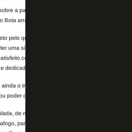
 sobre a parte tática, mas ressaltou mesmo a entrega
 o Bota arrancou a vitória na base da entrega total.
justo pelo que produzimos na somatória dos tempos,
rter uma situação adversa. Era uma equipe que tin
atisfeito com a dedicação deles. Foram na raça, no
 e dedicado”, disse ele.
ainda o triunfo no Dia dos Pais. Ele, que entrou 
brou poder curtir esse momento ao lado dos familiares
ulada, de muita ausência de casa. Ter a oportunidad
tafogo, para os profissionais do clube e para a noss