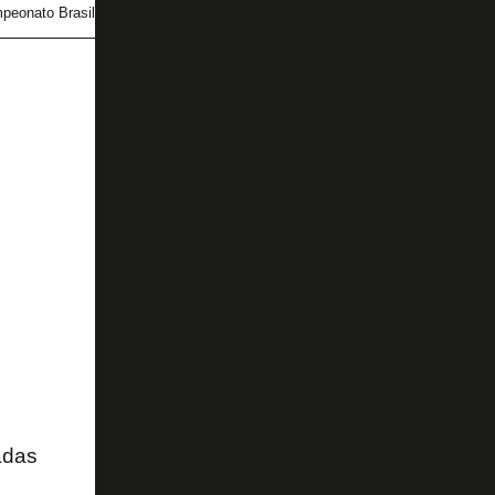
peonato Brasileiro
Eduardo Barroca
adas