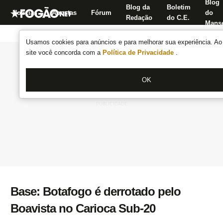
Blog
Blog da
Boletim
Notícias
Apostas
Fórum
do
Redação
do C.E.
Manse
Usamos cookies para anúncios e para melhorar sua experiência. Ao 
site você concorda com a
Política de Privacidade
.
OK
Base: Botafogo é derrotado pelo
Boavista no Carioca Sub-20