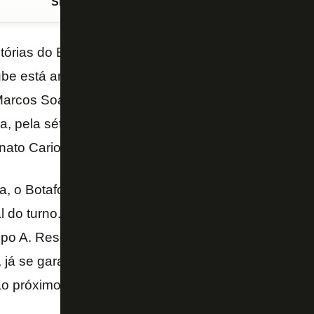
Siga o FogãoNET
no Google Discover
tórias do Botafogo na Taça Rio sub-20 teve um fim,
clube está ameaçado na competição. No último sábad
rcos Soares empatou, por 0 a 0, com o Volta Redo
ra, pela sétima – e penúltima – rodada da fase de 
ato Carioca.
, o Botafogo continua em uma situação positiva para
al do turno. O Alvinegro chegou a 12 pontos, ocupand
po A. Resende, com 21, em primeiro, e Flamengo, 
já se garantiram na próxima fase – os quatro prime
o próximo estágio.