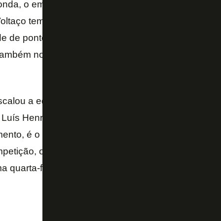
onda, o empate também deu condições para a equipe 
oltaço tem 10 pontos e é o quinto colocado do Grup
 de pontos de Americano, terceiro, e Nova Iguaçu, 
também no domingo às 15h, a equipe vai enfrentar 
calou a equipe com Andrew; Sergipe, Wesley, Souz
Luís Henrique, Maxuel, Ênio. Uma equipe mista, já 
ento, é o Campeonato Brasileiro da categoria. Em 
etição, o Glorioso, atualmente em 11º, vai medir f
ma quarta-feira, às 15h, no CEFAT, em compromisso 