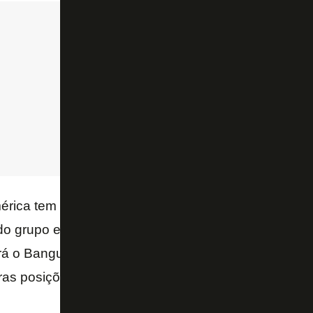
érica tem 9 pontos cada e ocupam, respectivamente,
o grupo e ainda podem ultrapassar o Botafogo. Na 
ará o Bangu no próximo domingo, às 15h, no CEFAT,
iras posições do grupo com um empate.