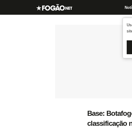
Notí
Us
si
Base: Botafog
classificação 