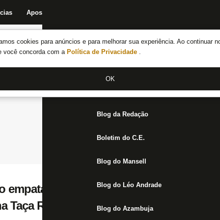
cias
Apostas
Fórum
Blog da Redação
Boletim do C.E.
Fechar menu principal
amos cookies para anúncios e para melhorar sua experiência. Ao continuar n
Notícias do Botafogo
te você concorda com a
Política de Privacidade
.
Fórum
OK
Jogos
Blog da Redação
Boletim do C.E.
Blog do Mansell
Blog do Léo Andrade
o empata com Volta Redonda e se aproxim
na Taça Rio Sub-20
Blog do Azambuja