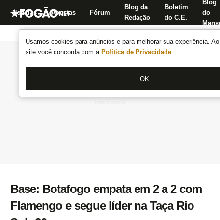
Blog
Blog da
Boletim
Notícias
Apostas
Fórum
do
Redação
do C.E.
Manse
Usamos cookies para anúncios e para melhorar sua experiência. Ao 
site você concorda com a
Política de Privacidade
.
OK
Base: Botafogo empata em 2 a 2 com
Flamengo e segue líder na Taça Rio