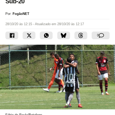
Sub-20
Por:
FogãoNET
28/10/20 às 12:15
- Atualizado em
28/10/20 às 12:17
0
Fábio de Paula/Botafogo