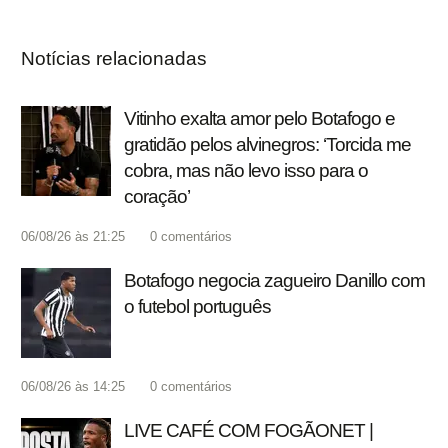
Notícias relacionadas
Vitinho exalta amor pelo Botafogo e
gratidão pelos alvinegros: ‘Torcida me
cobra, mas não levo isso para o
coração’
06/08/26 às 21:25
0
comentários
Botafogo negocia zagueiro Danillo com
o futebol português
06/08/26 às 14:25
0
comentários
LIVE CAFÉ COM FOGÃONET |