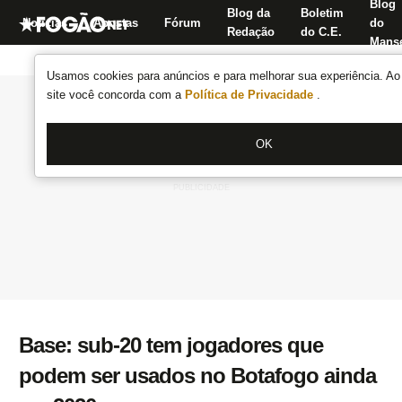
Blog
Blog da
Boletim
Notícias
Apostas
Fórum
do
Redação
do C.E.
Manse
Usamos cookies para anúncios e para melhorar sua experiência. Ao 
site você concorda com a
Política de Privacidade
.
OK
Base: sub-20 tem jogadores que
podem ser usados no Botafogo ainda