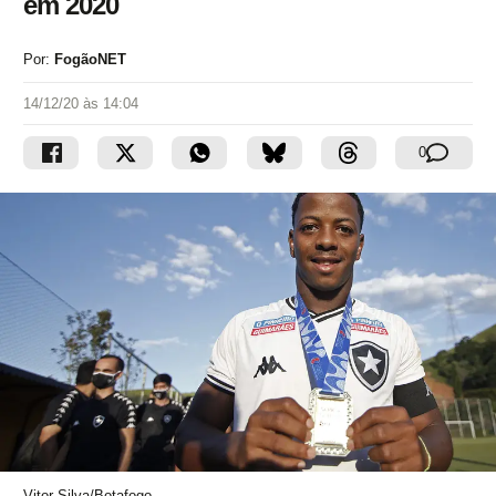
em 2020
Por:
FogãoNET
14/12/20 às 14:04
0
Vitor Silva/Botafogo